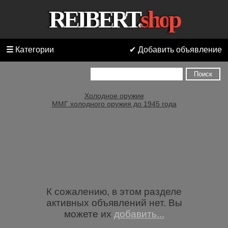
R
E
I
B
E
R
T
.
s
h
o
p
Все
категории
☰
Категории
✔ Добавить объявление
ММГ
исторического
оружия
до
Холодное оружие
1945
ММГ холодного оружия до 1945 года
года
ММГ
пистолетов
и
револьверов
ММГ
винтовок
К сожалению, в этом разделе
ММГ
активных объявлений нет. Вы
пистолетов-
можете их
добавить...
пулеметов
и