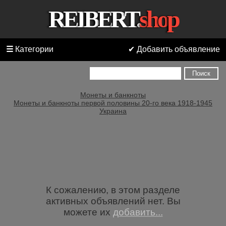
R
E
I
B
E
R
T
.
s
h
o
p
Все
категории
☰
Категории
✔ Добавить объявление
ММГ
исторического
оружия
до
Монеты и банкноты
1945
Монеты и банкноты первой половины 20-го века 1918-1945
года
Украина
ММГ
пистолетов
и
револьверов
ММГ
винтовок
К сожалению, в этом разделе
ММГ
активных объявлений нет. Вы
пистолетов-
можете их
добавить...
пулеметов
и