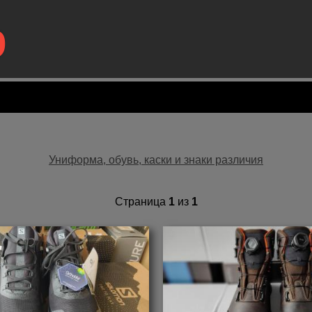
p
Униформа, обувь, каски и знаки различия
Страница
1
из
1