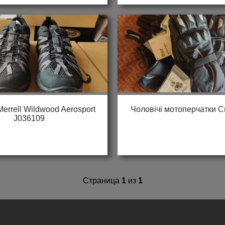
Мerrell Wildwood Aerosport
Чоловічі мотоперчатки Cr
J036109
Страница
1
из
1