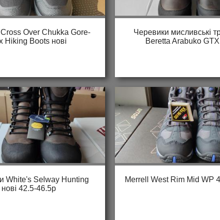
Cross Over Chukka Gore-
Черевики мисливські тр
x Hiking Boots нові
Beretta Arabuko GTX
 White's Selway Hunting
Merrell West Rim Mid WP 4
нові 42.5-46.5р