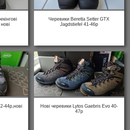
екінгові
Черевики Beretta Setter GTX
 нові
Jagdstiefel 41-46р
2-44р,нові
Нові черевики Lytos Gaebris Evo 40-
47р